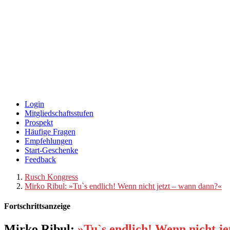
Login
Mitgliedschaftsstufen
Prospekt
Häufige Fragen
Empfehlungen
Start-Geschenke
Feedback
Rusch Kongress
Mirko Ribul: »Tu`s endlich! Wenn nicht jetzt – wann dann?«
Fortschrittsanzeige
Mirko Ribul:
»Tu`s endlich! Wenn nicht j