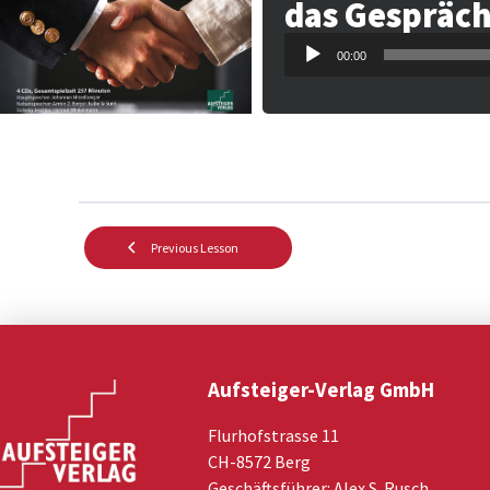
das Gespräch
Audio-
00:00
Player
Previous Lesson
Aufsteiger-Verlag GmbH
Flurhofstrasse 11
CH-8572 Berg
Geschäftsführer: Alex S. Rusch