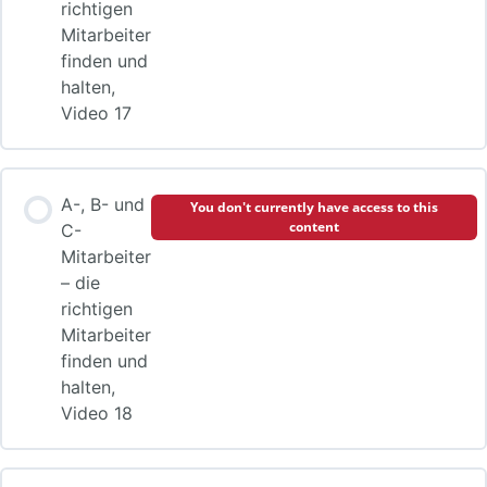
richtigen
Mitarbeiter
finden und
halten,
Video 17
A-, B- und
You don't currently have access to this
content
C-
Mitarbeiter
– die
richtigen
Mitarbeiter
finden und
halten,
Video 18