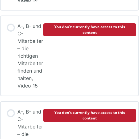
Video 14
A-, B- und
You don't currently have access to this
content
C-
Mitarbeiter
– die
richtigen
Mitarbeiter
finden und
halten,
Video 15
A-, B- und
You don't currently have access to this
content
C-
Mitarbeiter
– die