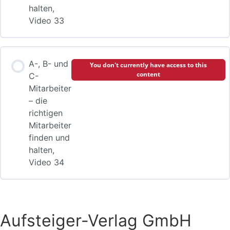
halten,
Video 33
A-, B- und
You don't currently have access to this
content
C-
Mitarbeiter
– die
richtigen
Mitarbeiter
finden und
halten,
Video 34
Aufsteiger-Verlag GmbH