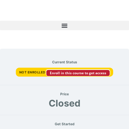
Current Status
NOT ENROLLED
Enroll in this course to get access
Price
Closed
Get Started