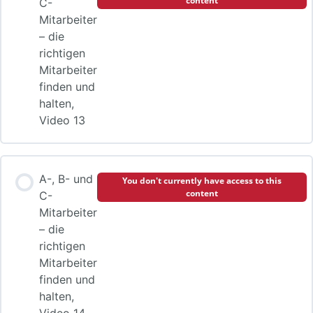
content
C-
Mitarbeiter
– die
richtigen
Mitarbeiter
finden und
halten,
Video 13
A-, B- und
You don't currently have access to this
content
C-
Mitarbeiter
– die
richtigen
Mitarbeiter
finden und
halten,