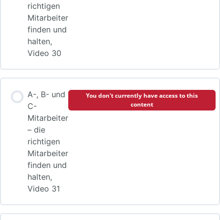
richtigen
Mitarbeiter
finden und
halten,
Video 30
A-, B- und
You don't currently have access to this
content
C-
Mitarbeiter
– die
richtigen
Mitarbeiter
finden und
halten,
Video 31