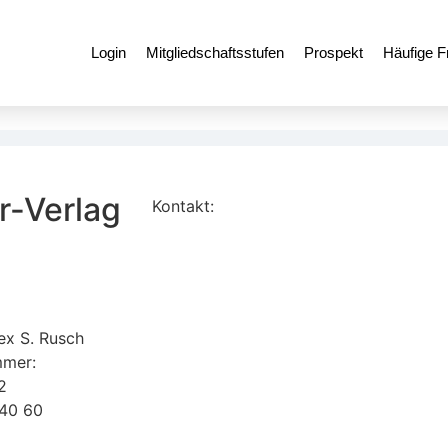
Login
Mitgliedschaftsstufen
Prospekt
Häufige F
r-Verlag
Kontakt:
www.alexrusch.com/kontakt
Datenschutz
Website-Fehler melden
ex S. Rusch
mmer:
2
 40 60