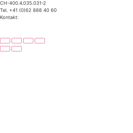
CH-400.4.035.031-2
Tel. +41 (0)62 888 40 60
Kontakt:
www.alexrusch.com/kontakt
Datenschutz
Website-Fehler melden