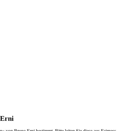
 Erni
» von Bruno Erni bestimmt. Bitte leiten Sie diese aus Fairness