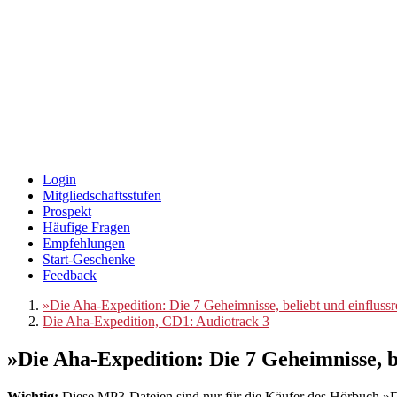
Login
Mitgliedschaftsstufen
Prospekt
Häufige Fragen
Empfehlungen
Start-Geschenke
Feedback
»Die Aha-Expedition: Die 7 Geheimnisse, beliebt und einflussr
Die Aha-Expedition, CD1: Audiotrack 3
»Die Aha-Expedition: Die 7 Geheimnisse, b
Wichtig:
Diese MP3-Dateien sind nur für die Käufer des Hörbuch »Die