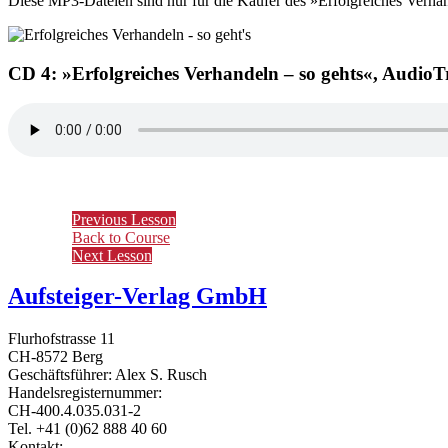
Diese MP3-Dateien sind nur für die Käufer des »Erfolgreiches Verhand
CD 4: »Erfolgreiches Verhandeln – so gehts«, AudioT
Previous Lesson
Back to Course
Next Lesson
Aufsteiger-Verlag GmbH
Flurhofstrasse 11
CH-8572 Berg
Geschäftsführer: Alex S. Rusch
Handelsregisternummer:
CH-400.4.035.031-2
Tel. +41 (0)62 888 40 60
Kontakt:
www.alexrusch.com/kontakt