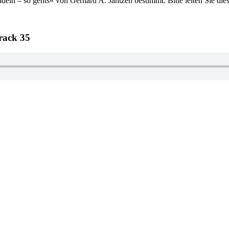
eln – so gehts« von Gerhard A. Jantzen bestimmt. Bitte leiten Sie dies
rack 35