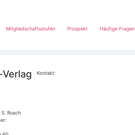
Mitgliedschaftsstufen
Prospekt
Häufige Fragen
-Verlag
Kontakt:
www.alexrusch.com/kontakt
Datenschutz
Website-Fehler melden
 S. Rusch
er:
0 60